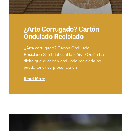
¿Arte Corrugado? Cartón
Ondulado Reciclado
¿Arte corrugado? Cartón Ondulado
Reciclado Sí, sí, tal cual lo leéis. ¿Quién ha
dicho que el cartón ondulado reciclado no
pueda tener su presencia en
Read More