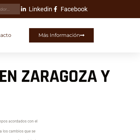
Linkedin
Facebook
acto
Más Información
 EN ZARAGOZA Y
empos acordados con el
a los cambios que se