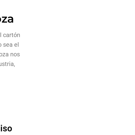
oza
l cartón
o sea el
goza nos
stria,
iso