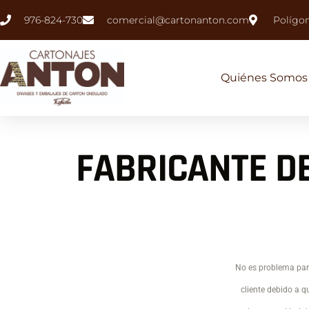
976-824-730
comercial@cartonanton.com
Polígo
Quiénes Somos
FABRICANTE D
No es problema para
cliente debido a 