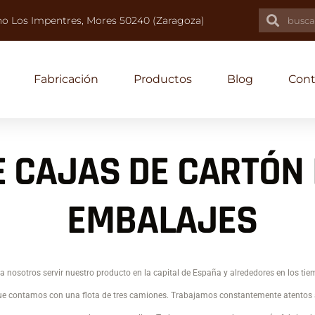
no Los Impentres, Mores 50240 (Zaragoza)
Fabricación
Productos
Blog
Cont
E CAJAS DE CARTÓN
EMBALAJES
 nosotros servir nuestro producto en la capital de España y alrededores en los ti
que contamos con una flota de tres camiones. Trabajamos constantemente atentos 