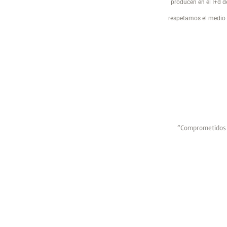
producen en el I+d d
respetamos el medio 
“Comprometidos C